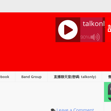
talkonly
90%
J
Q
U
E
R
ebook
Band Group
直播聊天室(密碼: talkonly)
Y
R
A
D
I
O
Leave a Comment