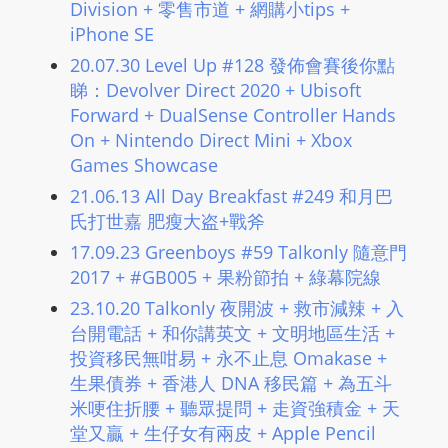
Division + 零售市道 + 網購小tips +
L
iPhone SE
I
20.07.30 Level Up #128 發佈會賽後你點
N
睇：Devolver Direct 2020 + Ubisoft
E
Forward + DualSense Controller Hands
A
On + Nintendo Direct Mini + Xbox
G
Games Showcase
E
N
21.06.13 All Day Breakfast #249 和月巴
氏打世嘉 肥瘦大盗+戰斧
T
U
17.09.23 Greenboys #59 Talkonly 隨意門
R
2017 + #GB005 + 果粉節拍 + 綠幕院線
M
23.10.20 Talkonly 夜開波 + 救市減辣 + 入
A
台開電話 + 和你講英文 + 文明地區生活 +
I
投資移民無咁易 + 永不止息 Omakase +
N
生果債券 + 香港人 DNA 移民篇 + 為五斗
Z
米哽住折腰 + 聽眾提問 + 走資強積金 + 天
talkonly
堂又贏 + 生仔女有兩皮 + Apple Pencil