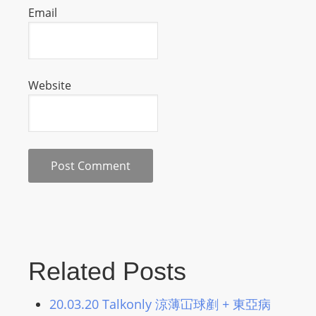
Email
s
s
W
e
Website
b
d
e
s
i
g
n
D
e
x
Related Posts
h
e
20.03.20 Talkonly 涼薄冚球剷 + 東亞病
i