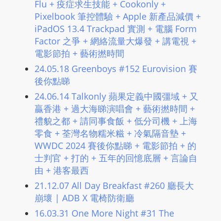
Flu + 疫症求生技能 + Cookonly +
m
Pixelbook 筆控體驗 + Apple 新產品減價 +
a
iPadOS 13.4 Trackpad 實測 + 電腦 Form
n
Factor 之爭 + 網絡流量大爆發 + 講電視 +
d
電影節拍 + 藝術撚時間
F
24.05.18 Greenboys #152 Eurovision 賽
U
後你點睇
L
24.06.14 Talkonly 蘋果定義中國彊域 + 又
L
贏香港 + 過大海睇演唱會 + 藝術撚時間 +
S
禮貌之都 + 請同事食飯 + 低分司機 + 上海
E
零食 + 荃灣名物糯米糍 + 冷氣隔音墊 +
R
WWDC 2024 賽後你點睇​ + 電影節拍 + 的
V
士判官 + 打的 + 五年的回憶底層 + 言論自
I
由 + 港客最西
C
21.12.07 All Day Breakfast #260 廳長大
E
崩壞 | ADB X 電椅防衛廳
O
16.03.31 One More Night #31 The
N