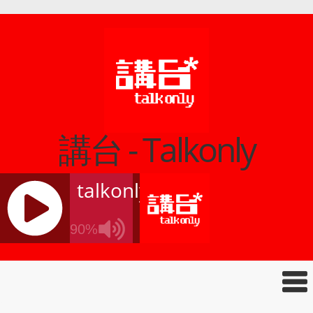
講台 - Talkonly
talkonly
90%
J
Q
U
E