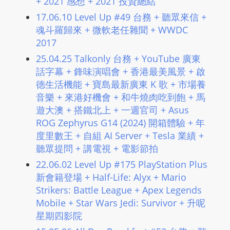
+ 2021 感想 + 2021 投資總結
m
17.06.10 Level Up #49 台務 + 聽眾來信 +
a
魂斗羅歸來 + 微軟老任雜聞 + WWDC
n
2017
d
25.04.25 Talkonly 台務 + YouTube 廣東
F
話字幕 + 鋒味演唱會 + 香港最美風景 + 啟
U
德生活機能 + 寶島最新廣東 K 歌 + 市場養
L
音樂 + 來港好機會 + 和牛燒肉吃到飽 + 馬
L
遊大澳 + 搭鐵北上 + 一週官司 + Asus
S
ROG Zephyrus G14 (2024) 開箱體驗 + 年
E
度里數王 + 自組 AI Server + Tesla 業績 +
R
聽眾提問 + 講電視 + 電影節拍
V
22.06.02 Level Up #175 PlayStation Plus
I
新會籍登場 + Half-Life: Alyx + Mario
C
Strikers: Battle League + Apex Legends
E
Mobile + Star Wars Jedi: Survivor + 升呢
O
星期四影院
N