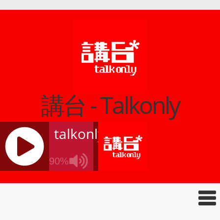
講台 - Talkonly
talkonly
90%
J
Q
U
E