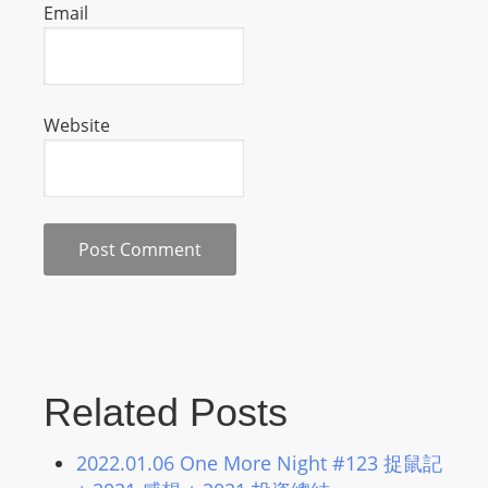
Email
s
s
W
e
Website
b
d
e
s
i
g
n
D
e
x
Related Posts
h
e
2022.01.06 One More Night #123 捉鼠記
i