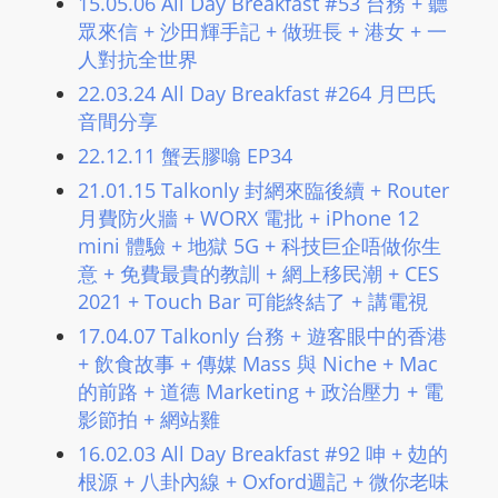
15.05.06 All Day Breakfast #53 台務 + 聽
L
眾來信 + 沙田輝手記 + 做班長 + 港女 + 一
I
人對抗全世界
N
22.03.24 All Day Breakfast #264 月巴氏
E
音間分享
A
22.12.11 蟹丟膠噏 EP34
G
E
21.01.15 Talkonly 封網來臨後續 + Router
N
月費防火牆 + WORX 電批 + iPhone 12
mini 體驗 + 地獄 5G + 科技巨企唔做你生
T
意 + 免費最貴的教訓 + 網上移民潮 + CES
U
2021 + Touch Bar 可能終結了 + 講電視
R
M
17.04.07 Talkonly 台務 + 遊客眼中的香港
A
+ 飲食故事 + 傳媒 Mass 與 Niche + Mac
I
的前路 + 道德 Marketing + 政治壓力 + 電
影節拍 + 網站雞
N
Z
16.02.03 All Day Breakfast #92 呻 + 攰的
talkonly
根源 + 八卦內線 + Oxford週記 + 微你老味