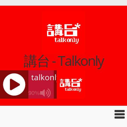
講台 - Talkonly
talkonly
90%
J
Q
U
E