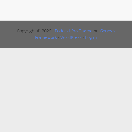
Copyright © 2026 ·
Podcast Pro Theme
on
Genesis
Framework
·
WordPress
·
Log in