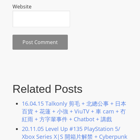
Website
s
s
W
e
b
d
e
s
i
g
Related Posts
n
D
16.04.15 Talkonly 剪毛 + 北總公事 + 日本
e
百貨 + 花蓮 + 小強 + ViuTV + 車 cam + 冇
x
紅雨 + 方字輩事件 + Chatbot + 講戲
h
20.11.05 Level Up #135 PlayStation 5/
e
Xbox Series X|S 開箱片解禁 + Cyberpunk
i