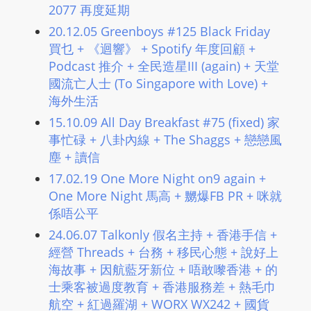
2077 再度延期
m
20.12.05 Greenboys #125 Black Friday
a
買乜 + 《迴響》 + Spotify 年度回顧 +
n
Podcast 推介 + 全民造星III (again) + 天堂
d
國流亡人士 (To Singapore with Love) +
F
海外生活
U
L
15.10.09 All Day Breakfast #75 (fixed) 家
事忙碌 + 八卦內線 + The Shaggs + 戀戀風
L
塵 + 讀信
S
E
17.02.19 One More Night on9 again +
R
One More Night 馬高 + 嬲爆FB PR + 咪就
V
係唔公平
I
24.06.07 Talkonly 假名主持 + 香港手信 +
C
經營 Threads + 台務 + 移民心態 + 說好上
E
海故事 + 因航藍牙新位 + 唔敢嚟香港 + 的
O
士乘客被過度教育 + 香港服務差 + 熱毛巾
N
航空 + 紅過羅湖 + WORX WX242 + 國貨