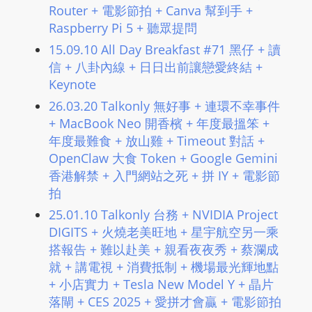
L
Router + 電影節拍 + Canva 幫到手 +
I
Raspberry Pi 5 + 聽眾提問
N
15.09.10 All Day Breakfast #71 黑仔 + 讀
E
信 + 八卦內線 + 日日出前讓戀愛終結 +
A
Keynote
G
26.03.20 Talkonly 無好事 + 連環不幸事件
E
+ MacBook Neo 開香檳 + 年度最搵笨 +
N
年度最難食 + 放山雞 + Timeout 對話 +
T
OpenClaw 大食 Token + Google Gemini
U
香港解禁 + 入門網站之死 + 拼 IY + 電影節
R
拍
M
25.01.10 Talkonly 台務 + NVIDIA Project
A
DIGITS + 火燒老美旺地 + 星宇航空另一乘
I
搭報告 + 難以赴美 + 親看夜夜秀 + 蔡瀾成
N
就 + 講電視 + 消費抵制 + 機場最光輝地點
Z
+ 小店實力 + Tesla New Model Y + 晶片
talkonly
落閘 + CES 2025 + 愛拼才會贏 + 電影節拍