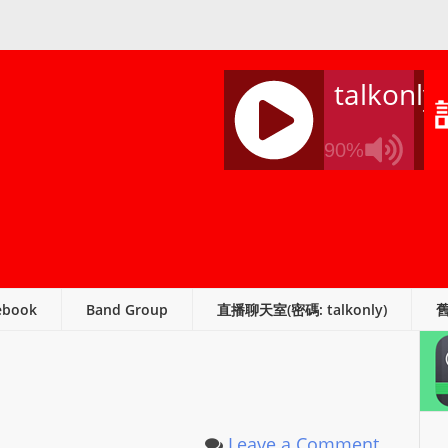
talkonly
90%
J
Q
U
E
R
ebook
Band Group
直播聊天室(密碼: talkonly)
Y
R
A
D
I
O
Leave a Comment