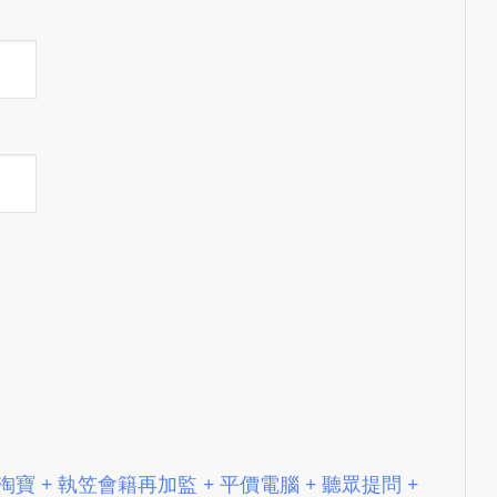
e
d
b
y
W
o
r
d
P
r
e
s
s
W
e
b
d
+ 夜冷淘寶 + 執笠會籍再加監 + 平價電腦 + 聽眾提問 +