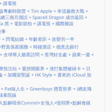
e
+ 講電視
s
​遊戲版粵劇特朗普 + Tim Apple + 串流服務大戰 +
i
通過北總三個月測試 + SpaceX Dragon 成功返回 +
g
esla 黑 + 電影節拍 + 講電視 + 國際雜談
n
+柒事
D
交小故事 + 閃電結婚 + 年齡差距 + 改變另一半
e
x
 係香港扑野真係甚困難 + 時鐘酒店 + 德意志銀行
h
大辯論 + 全球華人聽眾訪問 + 荃灣好去處 + 蘋果一週 +
e
i
 + 豪華投注站 + 愛拼開眼界 + 渣打集體被碌卡 + 日
m
加國迎聖誕 + HK Style + 遲來的 iCloud 加
a
n
報 + Pat味人生 + Greenboys 體育世界 + i網友飛
d
 綠幕院線
F
3 內容：男人點解唔肯Commit+女強人+懦弱男+點解會鍾
U
L