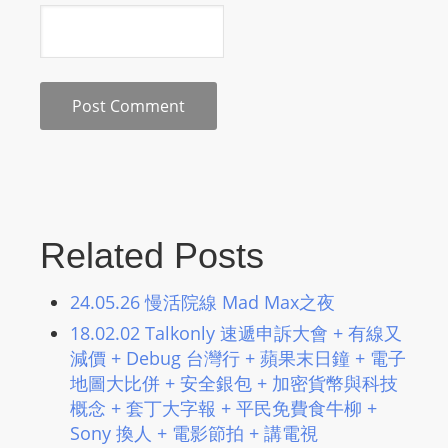
s
s
W
e
b
d
e
s
i
Related Posts
g
n
24.05.26 慢活院線 Mad Max之夜
D
18.02.02 Talkonly 速遞申訴大會 + 有線又
e
減價 + Debug 台灣行 + 蘋果末日鐘 + 電子
x
地圖大比併 + 安全銀包 + 加密貨幣與科技
h
概念 + 套丁大字報 + 平民免費食牛柳 +
e
Sony 換人 + 電影節拍 + 講電視
i