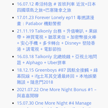
16.07.12 希活特急 # 首班列車 近況+日本
m
四國環島之旅+巴塞隆拿之旅
a
n
17.01.23 Forever Lonely ep11 毒撚講漫
畫：Patlabor 機動警察
d
F
21.11.19 Talkonly 台務 + 升值喇叭 + 果錶
U
帶 + 神買電視 + 聽眾來信 + 加密幣接火棒
L
+ 安心手機 + 多卡轉台 + Disney+ 登陸香
L
港 + 講電視 + 電影節拍
S
16.03.18 Talkonly 北總燒錢 + 亞視土地問
E
題 + Alphago + Uber拼車
R
18.12.15 Greenboys #87 因航全接觸 + 綠
V
幕院線 + ifg土耳其交通最終回 + 本地娛樂
I
雜談 + 隨意門2018
C
2021.07.22 One More Night Bonus #1 –
E
與嘉嘉閒聊
O
15.07.30 One More Night #4 Manage
N