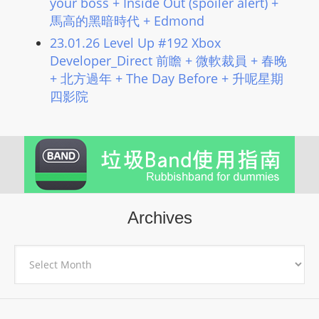
your boss + Inside Out (spoiler alert) +
L
馬高的黑暗時代 + Edmond
I
23.01.26 Level Up #192 Xbox
N
Developer_Direct 前瞻 + 微軟裁員 + 春晚
E
+ 北方過年 + The Day Before + 升呢星期
A
四影院
G
E
N
T
U
R
M
Archives
A
I
Archives
N
Z
talkonly