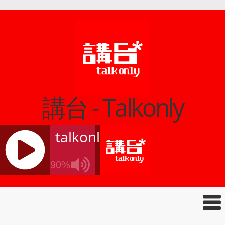
講台 - Talkonly
talkonly
90%
J
Q
U
E