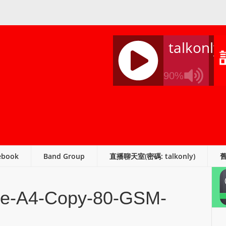
talkonly
90%
J
Q
U
E
R
ebook
Band Group
直播聊天室(密碼: talkonly)
Y
R
A
le-A4-Copy-80-GSM-
D
I
O