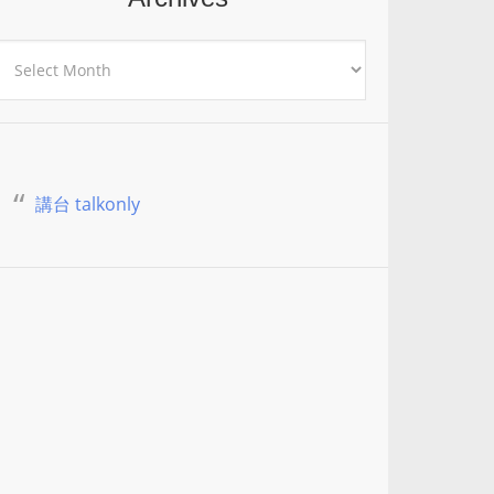
rchives
講台 talkonly