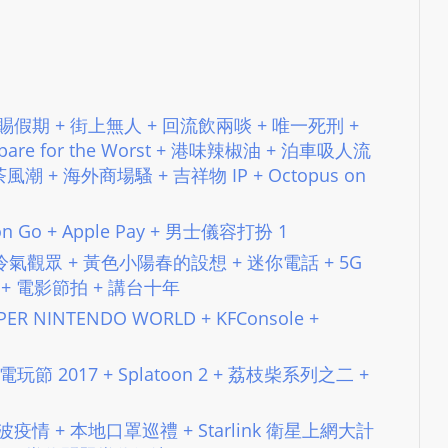
e
s
i
g
n
 感謝主賜假期 + 街上無人 + 回流飲兩啖 + 唯一死刑 +
D
pare for the Worst + 港味辣椒油 + 泊車吸人流
e
 + 海外商場騷 + 吉祥物 IP + Octopus on
x
h
mon Go + Apple Pay + 男士儀容打扮 1
e
at + 冷氣觀眾 + 黃色小陽春的設想 + 迷你電話 + 5G
i
文告 + 電影節拍 + 講台十年
m
a
UPER NINTENDO WORLD + KFConsole +
n
d
 動漫電玩節 2017 + Splatoon 2 + 荔枝柴系列之二 +
F
U
 第三波疫情 + 本地口罩巡禮 + Starlink 衛星上網大計
L