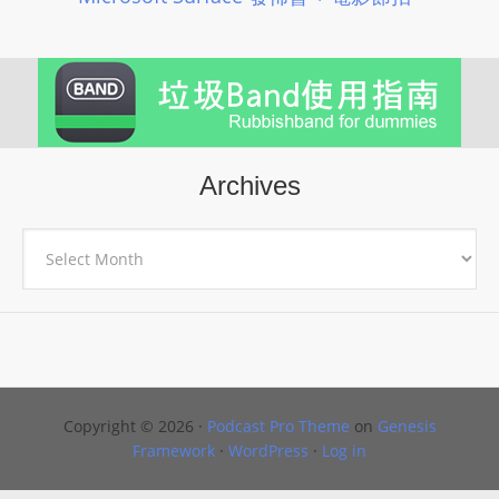
Archives
Archives
Copyright © 2026 ·
Podcast Pro Theme
on
Genesis
Framework
·
WordPress
·
Log in