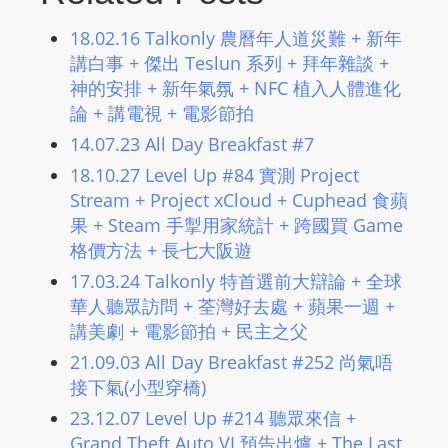
m
18.02.16 Talkonly 農曆年人道災難 + 新年
a
講白事 + 傑出 Teslun 系列 + 拜年雜談 +
n
神的安排 + 新年氣氛 + NFC 植入人體進化
d
論 + 講電視 + 電影節拍
F
14.07.23 All Day Breakfast #7
U
18.10.27 Level Up #84 實測 Project
L
Stream + Project xCloud + Cuphead 食蘋
L
果 + Steam 手掣用家統計 + 跨國買 Game
S
格價方法 + 長七大阪遊
E
R
17.03.24 Talkonly 特首選前大辯論 + 全球
V
華人聽眾訪問 + 荃灣好去處 + 蘋果一週 +
講美劇 + 電影節拍 + 民主之父
I
C
21.09.03 All Day Breakfast #252 尚氣唔
E
接下氣(小型穿橋)
O
23.12.07 Level Up #214 聽眾來信 +
N
Grand Theft Auto VI 預告出爐 + The Last