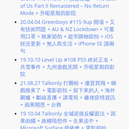
L
of Us Part II Remastered – No Return
I
Mode + 升呢星期四影院
N
20.04.04 Greenboys #115 9up 開場 + 又
E
有技術問題 + AU & NZ Lockdown + 可重
A
用口罩 + 敗家節拍 + 超市購物節拍 + iOS
G
狀況更新 + 無人島生活 + iPhone SE 講兩
E
句
N
19.10.10 Level Up #108 PS5 終於正名 +
T
共雪事件 + 九州遊戲見聞 + 升呢星期四影
U
院
R
21.08.27 Talkonly 打圈粉 + 優質買飛 + 睇
M
戲狼來了 + 電影節拍 + 留下來的人 + 海外
A
圍爐 + 斷線直播 + 講電視 + 廠佬疫情資訊
I
+ 蘋果開恩 + 台務
N
19.10.04 Talkonly 全城迎接反幪面法 + 因
Z
果由國 + 政權唔想停 + 生果送中 +
talkonly
Microsoft Surface 發佈會 + 電影節拍