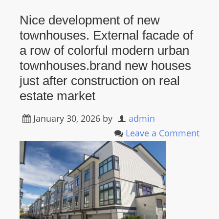
R
Nice development of new
Y
townhouses. External facade of
R
A
a row of colorful modern urban
D
townhouses.brand new houses
I
just after construction on real
O
estate market
P
L
January 30, 2026
by
admin
A
Leave a Comment
Y
E
R
a
n
d
W