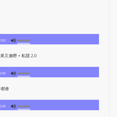
e
s
i
g
n
D
0:00
e
x
h
蘋果又瀨嘢 + 私隱 2.0
e
i
0:00
m
a
投訴都會
n
d
F
0:00
U
L