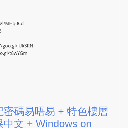
S
R
A
o.gl/MHq0Cd
D
B
I
O
//goo.gl/iUk3RN
P
oo.gl/t8wYGm
L
U
G
I
N
p
o
w
nly 記密碼易唔易 + 特色樓層
e
文 + Windows on
r