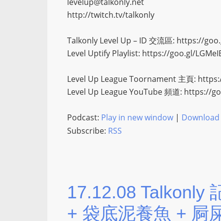
levelup@talkonly.net
http://twitch.tv/talkonly
Talkonly Level Up – ID 交流區: https://go
Level Uptify Playlist: https://goo.gl/LGMeI
Level Up League Toornament 主頁: https:
Level Up League YouTube 頻道: https://g
Podcast:
Play in new window
|
Download
Subscribe:
RSS
17.12.08 Talko
+ 袋底泥養魚 + 屙屎中