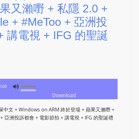
e
果又瀨嘢 + 私隱 2.0 +
d
le + #MeToo + 亞洲投
b
y
 講電視 + IFG 的聖誕
W
o
r
d
P
r
e
0:00
s
Download
s
W
文 + Windows on ARM 終於登場 + 蘋果又瀨嘢 +
e
eToo + 亞洲投訴都會 + 電影節拍 + 講電視 + IFG 的聖誕禮
b
d