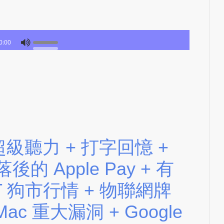
L
S
E
0:00
R
V
I
C
E
O
N
L
nly 超級聽力 + 打字回憶 +
I
+ 落後的 Apple Pay + 有
N
E
 IT 狗市行情 + 物聯網牌
A
G
ac 重大漏洞 + Google
E