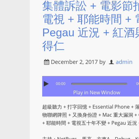
集體訴訟 + 電影節拍 
電視 + 耶能時間 +
Pegau 近況 + 
得仁
December 2, 2017
by
admin
00:00
0
Play in New Window
超級聽力 + 打字回憶 + Essential Phone + 落
物聯網牌照 + 又換身份證 + Mac 重大漏洞 + G
+ 耶能時間 + 電視五十年不變 + Pegau 近