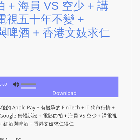
+ 海員 VS 空少 + 講
N
T
 電視五十年不變 +
U
紅酒與啤酒 + 香港文妓求仁
R
M
A
I
N
Z
talkonly
0:00
Download
後的 Apple Pay + 有競爭的 FinTech + IT 狗市行情 +
oogle 集體訴訟 + 電影節拍 + 海員 VS 空少 + 講電視
況 + 紅酒與啤酒 + 香港文妓求仁得仁