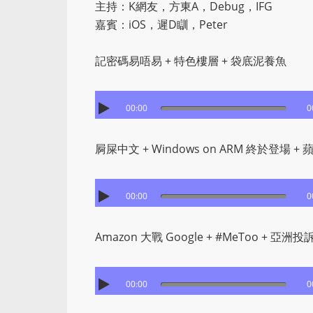
主持：K網友，方東A，Debug，IFG
嘉賓：iOS，遲D瞓，Peter
記密碼易唔易 + 特色樓層 + 袋底泥養魚
00:00
0
屙屎中文 + Windows on ARM 終於登場 + 
00:00
0
Amazon 大戰 Google + #MeToo + 亞洲
00:00
0