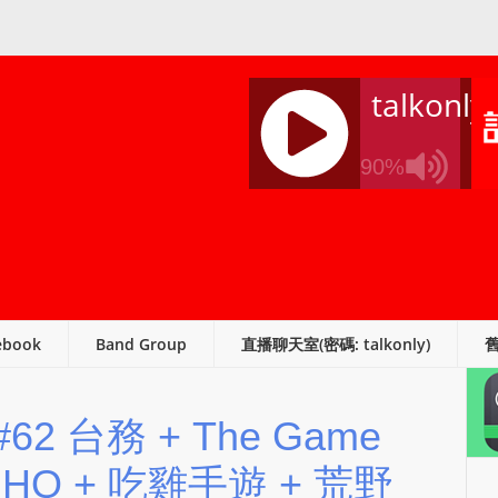
talkonly
90%
J
Q
U
E
R
ebook
Band Group
直播聊天室(密碼: talkonly)
Y
R
A
p #62 台務 + The Game
D
I
 HQ + 吃雞手遊 + 荒野
O