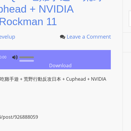
ead + NVIDIA
P
L
A
Rockman 11
A
Y
levelup
Leave a Comment
E
R
a
0:00
n
Download
d
W
 + 吃雞手遊 + 荒野行動反攻日本 + Cuphead + NVIDIA
O
R
D
P
R
74/post/926888059
E
S