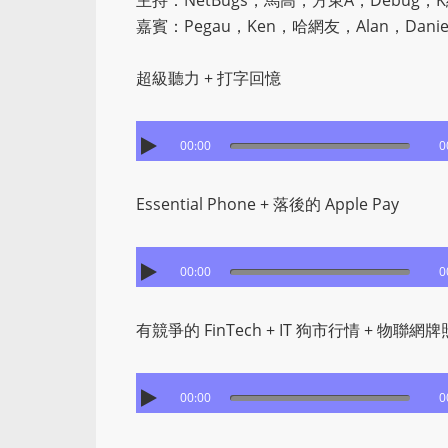
主持：NetBugs，馬高，方東A，Debug，K
嘉賓：Pegau，Ken，哈網友，Alan，Danie
超級聽力 + 打字回憶
00:00
0
Essential Phone + 落後的 Apple Pay
00:00
0
有競爭的 FinTech + IT 狗市行情 + 物聯網
00:00
0