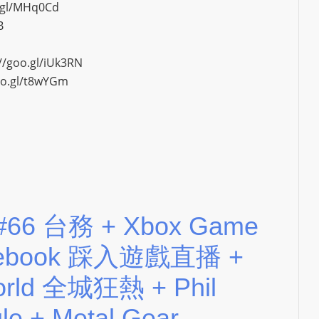
o.gl/MHq0Cd
B
//goo.gl/iUk3RN
oo.gl/t8wYGm
p #66 台務 + Xbox Game
cebook 踩入遊戲直播 +
World 全城狂熱 + Phil
e + Metal Gear