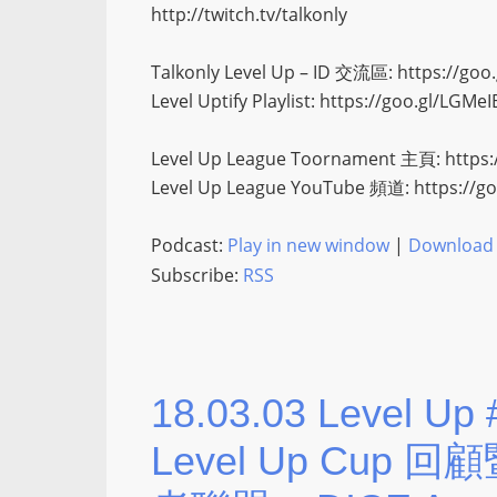
http://twitch.tv/talkonly
Talkonly Level Up – ID 交流區: https://go
Level Uptify Playlist: https://goo.gl/LGMeI
Level Up League Toornament 主頁: https:
Level Up League YouTube 頻道: https://g
Podcast:
Play in new window
|
Download
Subscribe:
RSS
18.03.03 Level Up 
Level Up Cup 