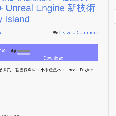
Unreal Engine 新技術
P
L
A
Island
A
Y
p
Leave a Comment
E
R
a
0:00
n
Download
d
W
 + 強國踩單車 + 小米遊戲本 + Unreal Engine
O
R
D
P
R
E
S