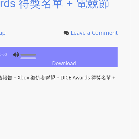
ards 得獎名單 + 電競節
N
T
U
R
lup
Leave a Comment
M
A
I
0:00
N
Download
Z
顧暨賽後報告 + Xbox 復仇者聯盟 + DICE Awards 得獎名單 +
talkonly