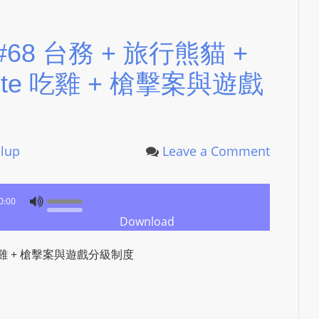
e
s
i
Up #68 台務 + 旅行熊貓 +
g
n
nite 吃雞 + 槍擊案與遊戲
D
e
x
elup
h
Leave a Comment
e
i
0:00
m
Download
a
n
e 吃雞 + 槍擊案與遊戲分級制度
d
F
U
L