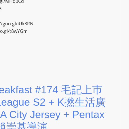
o.gl/MHq0Cd
S
B
R
A
//goo.gl/iUk3RN
D
oo.gl/t8wYGm
I
O
P
L
U
G
I
N
 Breakfast #174 毛記上巿
p
 League S2 + K撚生活廣
o
w
ity Jersey + Pentax
e
問趙崇基導演
r