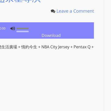
e
d
Leave a Comment
b
y
W
0:00
o
Download
r
撚生活廣場 + 情約今生 + NBA City Jersey + Pentax Q +
d
P
r
e
s
s
W
e
b
d