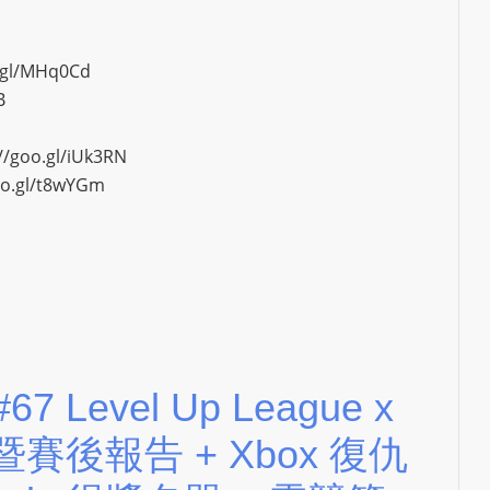
L
S
o.gl/MHq0Cd
E
B
R
V
//goo.gl/iUk3RN
I
oo.gl/t8wYGm
C
E
O
N
L
I
N
E
#67 Level Up League x
A
回顧暨賽後報告 + Xbox 復仇
G
E