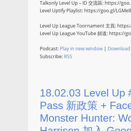
Talkonly Level Up – ID 交流區: https://go
Level Uptify Playlist: https://goo.gl/LGMeI
Level Up League Toornament 主頁: https:
Level Up League YouTube 頻道: https://g
Podcast:
Play in new window
|
Download
Subscribe:
RSS
18.02.03 Level U
Pass 新政策 + Fa
Monster Hunter: 
Harrison 加入 Googl