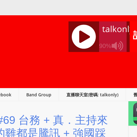
talkonly
90%
J
Q
U
E
R
ebook
Band Group
直播聊天室(密碼: talkonly)
Y
R
A
Up #69 台務 + 真．主持來
D
I
的雞都是騰訊 + 強國踩
O