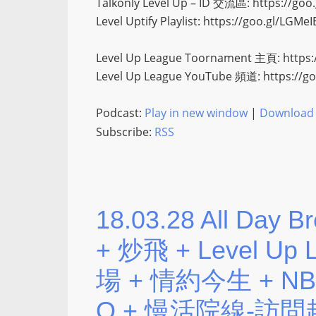
Talkonly Level Up – ID 交流區: https://go
Level Uptify Playlist: https://goo.gl/LGMeI
Level Up League Toornament 主頁: https:
Level Up League YouTube 頻道: https://g
Podcast:
Play in new window
|
Download
Subscribe:
RSS
18.03.28 All Day
+ 炒飛 + Level Up
場 + 情約今生 + NBA C
Q + 慢活院線-訪