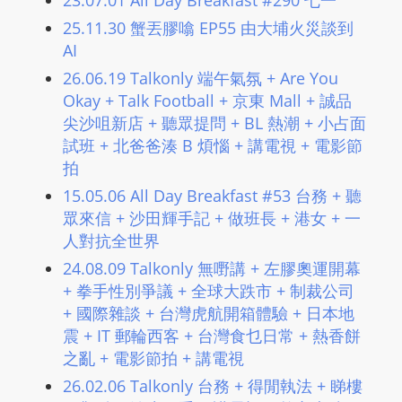
23.07.01 All Day Breakfast #290 七一
m
25.11.30 蟹丟膠噏 EP55 由大埔火災談到
a
AI
n
26.06.19 Talkonly 端午氣氛 + Are You
d
Okay + Talk Football + 京東 Mall + 誠品
F
尖沙咀新店 + 聽眾提問 + BL 熱潮 + 小占面
U
試班 + 北爸爸湊 B 煩惱 + 講電視 + 電影節
L
拍
L
15.05.06 All Day Breakfast #53 台務 + 聽
S
眾來信 + 沙田輝手記 + 做班長 + 港女 + 一
E
人對抗全世界
R
24.08.09 Talkonly 無嘢講 + 左膠奧運開幕
V
+ 拳手性別爭議 + 全球大跌市 + 制裁公司
I
+ 國際雜談 + 台灣虎航開箱體驗 + 日本地
C
震 + IT 郵輪西客 + 台灣食乜日常 + 熱香餅
E
之亂​ + 電影節拍 + 講電視
O
26.02.06 Talkonly 台務 + 得閒執法 + 睇樓
N