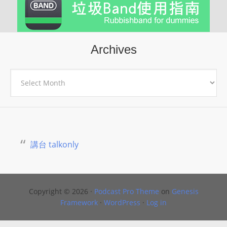
Archives
Archives
講台 talkonly
Copyright © 2026 ·
Podcast Pro Theme
on
Genesis
Framework
·
WordPress
·
Log in