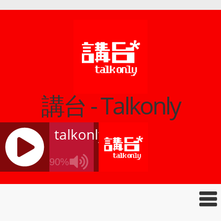
講台 - Talkonly
talkonly
90%
J
Q
U
E