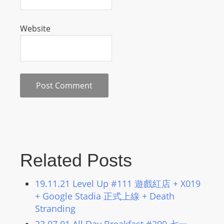
s
s
Website
W
e
b
d
e
s
i
g
n
D
Related Posts
e
x
19.11.21 Level Up #111 遊戲紅店 + X019
h
+ Google Stadia 正式上線 + Death
e
Stranding
i