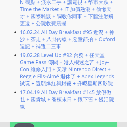
N 觀點 + 淡水二手 + 講電視 + 幣市大跌 +
L
Time the Market + IT 加價熱潮 + 偷懶天
I
才 + 國際雜談 + 調教你同事 + 下體注射飛
N
更遠 + 公院收費震撼
E
16.02.24 All Day Breakfast #95 近況 + 神
A
沙 + 茶走 + 八卦內線 + 惡童節拍 + Oxford
G
週記 + 補選二三事
E
19.02.28 Level Up #92 台務 + 任天堂
N
Game Pass 傳聞 + 港人機迷之苦 + Joy-
T
Con 維修入門 + 又嚟 Nintendo Direct +
U
Reggie Fils-Aimé 退休了 + Apex Legends
R
試玩 + 還願爆紅與封殺 + 升呢星期四影院
M
17.04.19 All Day Breakfast #145 放假做
A
乜 + 國貨城 + 香檳末日 + 懷下舊 + 慢活院
I
線
N
Z
talkonly