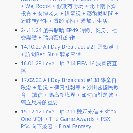
m
+ We, Robot + 假期冇嘢玩 + 北上南下齊
投資 + 安博老人 + 講電視 + 藝術撚時間 +
a
雜嘜無配件 + 電影節拍 + 愛加力生活
n
d
24.11.24 蟹丟膠噏 EP49 時尚、健身、社
F
交媒體 + 瑞典藝術創作
U
14.10.29 All Day Breakfast #21 運動滿月
L
+ 訪問Ben Sir + 聽眾來信
L
16.01.23 Level Up #14 FIFA 16 決賽夜直
S
播
E
17.02.22 All Day Breakfast #138 學童自
R
殺潮 + 近況 + 傳真社報導 + 沙田國國民教
V
育 + 讀信 + 馬高新境界 + 如何面對黑警 +
I
獨立思考的重要
C
15.12.12 Level Up #11 聽眾來信 + Xbox
E
One 短評 + The Game Awards + PSX +
O
PS4 向下兼容 + Final Fantasy
N