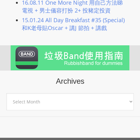
16.08.11 One More Night 用自己方法睇
L
電視 + 男士儀容打扮 2+ 投豬定投資
I
15.01.24 All Day Breakfast #35 (Special)
N
和K老母貼Oscar + 講J 節拍 + 講戲
E
A
G
E
N
T
U
Archives
R
M
Archives
A
I
N
Z
talkonly