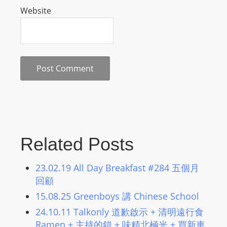
Website
s
s
W
e
b
d
e
s
i
g
Related Posts
n
D
23.02.19 All Day Breakfast #284 五個月
e
回顧
x
15.08.25 Greenboys 講 Chinese School
h
e
24.10.11 Talkonly 道歉啟示 + 清明遠行食
i
Ramen + 主持的錯 + 味精北極光 + 買新車