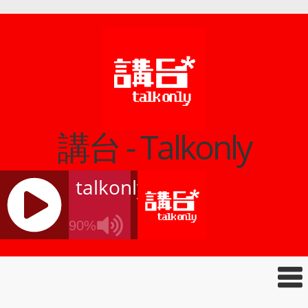
講台 - Talkonly
talkonly
90%
J
Q
U
E