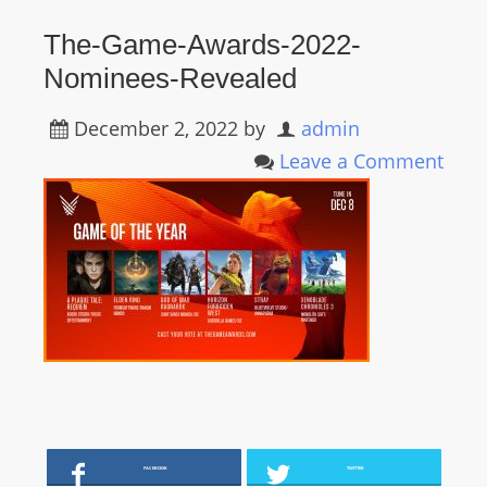
R
The-Game-Awards-2022-
Y
Nominees-Revealed
R
A
December 2, 2022
by
admin
D
I
Leave a Comment
O
P
L
A
Y
E
R
a
n
d
W
FACEBOOK
TWITTER