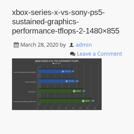
R
xbox-series-x-vs-sony-ps5-
Y
sustained-graphics-
R
A
performance-tflops-2-1480×855
D
I
March 28, 2020
by
admin
O
Leave a Comment
P
L
A
Y
E
R
a
n
d
W