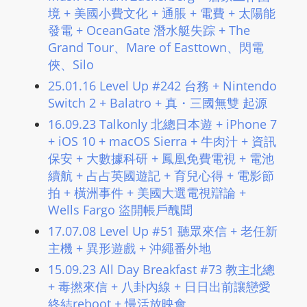
L
境 + 美國小費文化 + 通脹 + 電費 + 太陽能
I
發電 + OceanGate 潛水艇失踪 + The
N
Grand Tour、Mare of Easttown、閃電
E
俠、Silo
A
25.01.16 Level Up #242 台務 + Nintendo
G
Switch 2 + Balatro + 真・三國無雙 起源
E
16.09.23 Talkonly 北總日本遊 + iPhone 7
N
+ iOS 10 + macOS Sierra + 牛肉汁 + 資訊
T
保安 + 大數據科研 + 鳳凰免費電視 + 電池
U
續航 + 占占英國遊記 + 育兒心得 + 電影節
R
拍 + 橫洲事件 + 美國大選電視辯論 +
M
Wells Fargo 盜開帳戶醜聞
A
17.07.08 Level Up #51 聽眾來信 + 老任新
I
主機 + 異形遊戲 + 沖繩番外地
N
15.09.23 All Day Breakfast #73 教主北總
Z
+ 毒撚來信 + 八卦內線 + 日日出前讓戀愛
talkonly
終結reboot + 慢活放映會