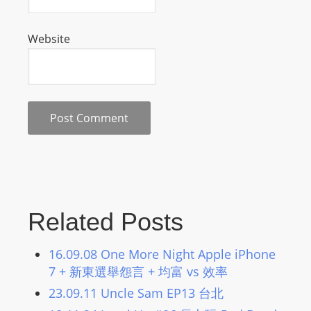
s
s
Website
W
e
b
d
e
s
i
g
n
Related Posts
D
e
x
16.09.08 One More Night Apple iPhone
h
7 + 新東選舉怨言 + 均富 vs 效率
e
23.09.11 Uncle Sam EP13 台北
i