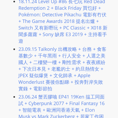
18.11.24 Level Up #86 長七玩 Red Dead
m
Redemption 2 + Black Friday 買乜好 +
a
Pokémon: Detective Pikachu 電影有冇伏
n
+ The Game Awards 2018 提名出爐 +
d
Switch 又有新嘢玩 + PC Classic + X018 新
F
聞多蘿蘿 + Sony 缺席 E3 2019 + 主持看手
U
遊
L
23.09.15 Talkonly 出機攻略 + 台務 + 食客
L
基數少 + 千年黑雨 + 行人安全 + 人選之美
S
國人 + 二樓變一樓 + 剛性需求 + 夜夜繽紛
E
+ 下次日本見 + 老尷的士 + 約旦熱情女 +
R
JPEX 疑似爆煲 + 文化師承 + Apple
V
Wonderlust 賽後你點睇 + 投奔對岸失敗
I
實錄 + 電影節拍
C
23.06.24 蟹丟膠噏 EP41 19Ken 揾工同面
E
試 + Cyberpunk 2077 + Final Fantasy 16
O
+ 智能電表 + 歐洲同香港天氣 + Elon
N
Musk vs Mark Zuckerberg + 居家工作困