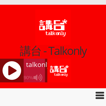
講台 - Talkonly
talkonly
90%
J
Q
U
E