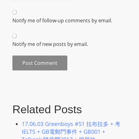
m
a
Notify me of follow-up comments by email.
n
d
F
Notify me of new posts by email.
U
L
L
S
E
R
V
I
Related Posts
C
E
17.06.03 Greenboys #51 拉布拉多 + 考
O
IELTS + GB電郵門事件 + GB001 +
N