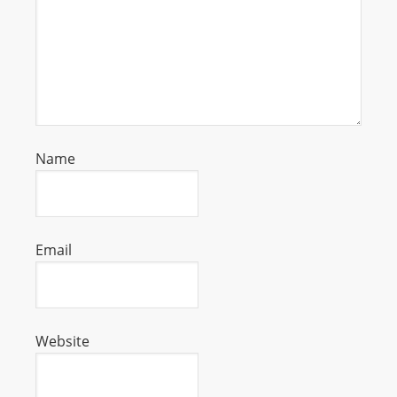
s
s
W
e
b
d
Name
e
s
i
g
Email
n
D
e
x
Website
h
e
i