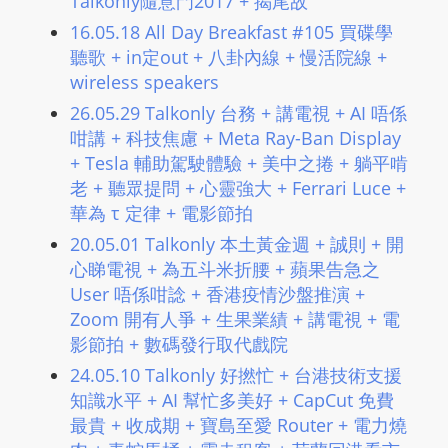
Talkonly隨意門2017 + 揭尾故
L
16.05.18 All Day Breakfast #105 買碟學
I
聽歌 + in定out + 八卦內線 + 慢活院線 +
N
wireless speakers
E
26.05.29 Talkonly 台務 + 講電視 + AI 唔係
A
咁講 + 科技焦慮 + Meta Ray-Ban Display
G
+ Tesla 輔助駕駛體驗 + 美中之捲 + 躺平啃
E
老 + 聽眾提問 + 心靈強大 + Ferrari Luce +
N
華為 τ 定律 + 電影節拍
T
20.05.01 Talkonly 本土黃金週 + 誠則 + 開
U
心睇電視 + 為五斗米折腰 + 蘋果告急之
R
User 唔係咁諗 + 香港疫情沙盤推演 +
M
Zoom 開有人爭 + 生果業績 + 講電視 + 電
A
影節拍 + 數碼發行取代戲院
I
24.05.10 Talkonly 好撚忙 + 台港技術支援
N
知識水平 + AI 幫忙多美好 + CapCut 免費
Z
最貴 + 收成期 + 寶島至愛 Router + 電力燒
talkonly