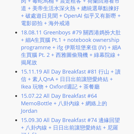
肉 + 毒蛇馬桶 + 震走租客 + 荷蘭回港看市
道 + 美帝生活水深火熱 + 總統選舉點揀好
+ 破處遊日見聞 + OpenAI 似乎又有新嘢 +
電影節拍 + 海外戒港
18.08.11 Greenboys #79 關西港媽扮大肚
+ 細A生買腦 Pt.1 + notebook ownership
programme + ifg 伊斯坦堡來信 (IV) + 細A
生買腦 Pt. 2 + 西雅圖偷飛機 + 綠幕院線 +
揭尾故
15.11.19 All Day Breakfast #81 行山 + 讀
信 + 素人QnA + 日日出前讓戀愛終結 +
Ikea 玩物 + Oxford週記 + 茶餐廳
15.07.22 All Day Breakfast #64
MemoBottle + 八卦內線 + 網絡上的
Jordan
15.09.30 All Day Breakfast #74 邊緣回望
+ 八卦內線 + 日日出前讓戀愛終結 + 尼羅