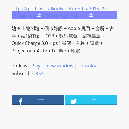
O
https://podcast.talkonly.net/media/2015-09-
R
19_talkonly_20150918.mp3.bak
D
P
攰 + 土地問題 + 個巿好靜 + Apple 鬼嘢 + 會所 + 古
R
箏 + 結婚冇樓 + iOS9 + 數碼電台 + 樂視播波 +
E
Quick Charge 3.0 + ps4 減價 + 台務 + 講戲 +
S
Projector + 4k tv + Dislike + 地震
S
R
Podcast:
Play in new window
|
Download
A
Subscribe:
RSS
D
I
O
P
FACEBOOK
TWITTER
L
U
G