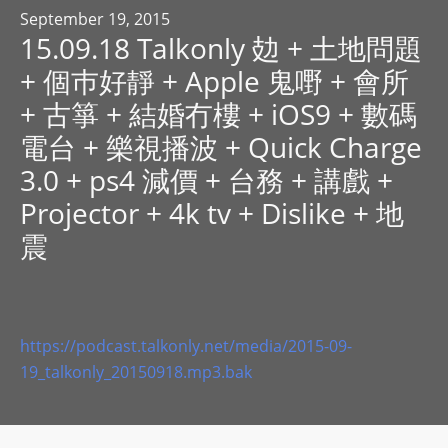
R
September 19, 2015
15.09.18 Talkonly 攰 + 土地問題
Y
R
+ 個巿好靜 + Apple 鬼嘢 + 會所
A
+ 古箏 + 結婚冇樓 + iOS9 + 數碼
D
電台 + 樂視播波 + Quick Charge
I
3.0 + ps4 減價 + 台務 + 講戲 +
O
P
Projector + 4k tv + Dislike + 地
L
震
A
Y
E
R
https://podcast.talkonly.net/media/2015-09-
a
19_talkonly_20150918.mp3.bak
n
d
W