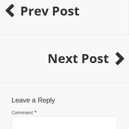
I
Prev Post
N
p
o
w
e
r
Next Post
e
d
b
y
W
o
r
Leave a Reply
d
Comment
*
P
r
e