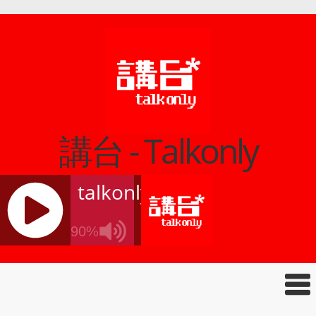
講台 - Talkonly
talkonly
90%
J
Q
U
E