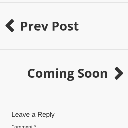
O
R
D
Prev Post
P
R
E
S
S
R
Coming Soon
A
D
I
O
P
L
Leave a Reply
U
G
Comment
*