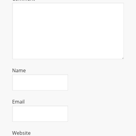
I
N
p
o
w
e
r
e
d
Name
b
y
W
o
Email
r
d
P
r
Website
e