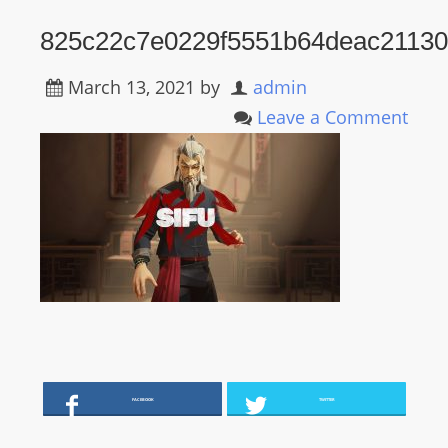
R
825c22c7e0229f5551b64deac2113
Y
R
March 13, 2021
by
admin
A
Leave a Comment
D
I
O
P
L
A
Y
E
R
a
n
d
FACEBOOK
TWITTER
W