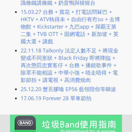
識條鐵講條鐵 + 奶昔鴨與猩猩台
L
I
15.03.27 台務 + 賞花 + 打電話問冧巴 +
HKTV + ATV執得未 + 自由行有冇so + 去博
N
物館 + Kickstarter + 九巴app + 屌覇王第
E
二集 + TVB OTT + 固網電話 + 新加坡 + 英
A
國大選 + 講戲
G
E
22.11.18 Talkonly 法定人數不足 + 將現金
N
變成不同形狀 + Black Friday 即將降臨 +
再次懲罰忠實客仔 + 台務 + 播錯歌事件 +
T
除罩不能相認 + 中華小強 + 唔走唔得 + 電
U
影節拍 + 講電視 + 高消費燒肉
R
M
25.12.20 蟹丟膠噏 EP56 藍領陪你等睇波
A
17.06.19 Forever 28 單車節拍
I
N
Z
talkonly