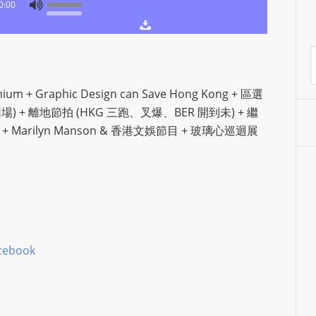
0:00
S
R
A
A
D
I
ium + Graphic Design can Save Hong Kong +
區選
O
因場
) +
離地節拍
(HKG
三跑、叉爆、
BER
開到未
) +
繼
P
+ Marilyn Manson &
香港文娛節目
+
玻璃心巡迴展
L
U
G
I
N
p
o
cebook
w
e
r