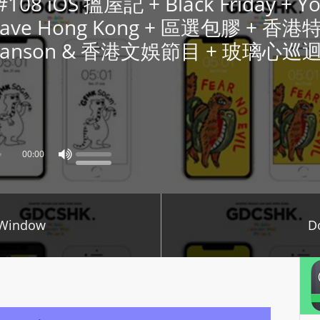
 #108 iOS 搵屋記 + Black Friday + 
P
an Save Hong Kong + 區選包膠 +
L
n Manson & 香港文娛節目 + 玻璃心
A
Y
E
R
a
n
00:00
d
W
O
R
 Window
D
D
P
R
E
S