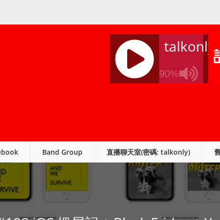
talkonly
90%
J
Q
U
E
R
ebook
Band Group
直播聊天室(密碼: talkonly)
Y
R
A
D
I
O