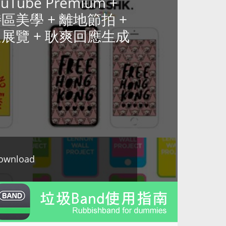
YouTube Premium +
 香港特區美學 + 離地節拍 +
巡迴展覽 + 耿爽回應生成
ownload