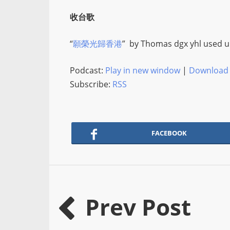
收台歌
“
願榮光歸香港
” by
Thomas dgx yhl
used 
Podcast:
Play in new window
|
Download
Subscribe:
RSS
FACEBOOK
Prev Post