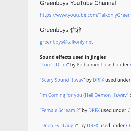
Greenboys YouTube Channel
https://www.youtube.com/TalkonlyGreen
Greenboys 信箱
greenboys@talkonly.net
Sound effects used in jingles
“
Tom’s Drop
” by Podsummit used under
“
Scary Sound_1.wav
” by
DRFX
used unde
“
Im Coming for you (Hell Demon_1).wav
”
“
Female Scream 2
” by
DRFX
used under
C
“
Deep Evil Laugh
” by
DRFX
used under
C