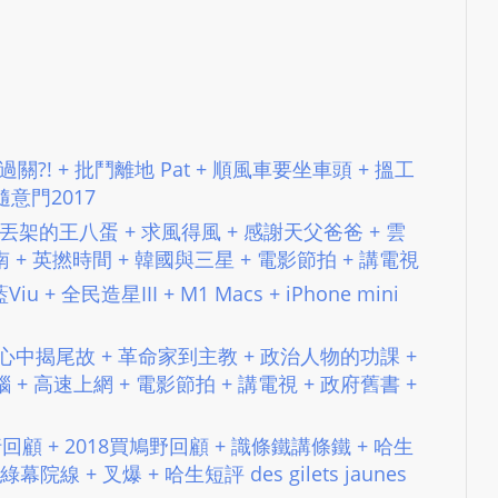
地鐵要過關?! + 批鬥離地 Pat + 順風車要坐車頭 + 搵工
y隨意門2017
tion + 丟架的王八蛋 + 求風得風 + 感謝天父爸爸 + 雲
越南 + 英撚時間 + 韓國與三星 + 電影節拍 + 講電視
Viu + 全民造星III + M1 Macs + iPhone mini
 + 盡訴心中揭尾故 + 革命家到主教 + 政治人物的功課 +
+ 高速上網 + 電影節拍 + 講電視 + 政府舊書 +
018飛行回顧 + 2018買鳩野回顧 + 識條鐵講條鐵 + 哈生
綠幕院線 + 叉爆 + 哈生短評 des gilets jaunes