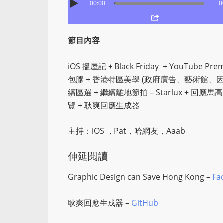
00:00
0
節目內容
iOS
搵屋記
+ Black Friday
+ YouTube Prem
包膠
+
香港特區美學
(
政府廣告、藝術館、
續區選
+
繼續離地節拍
– Starlux +
回應馬高
覽
+
耿爽回應生成器
主持：iOS ，Pat，哈網友，Aaab
伸延閱讀
Graphic Design can Save Hong Kong –
Fa
耿爽回應生成器 –
GitHub