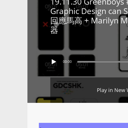
19.11.30 Greenboys
Graphic Design c
回應馬高 + Marily
器
00:00
Play in New