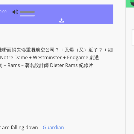
S
R
0:00
A
D
A
I
O
因撻嘢而損失慘重嘅航空公司？ + 叉爆（又）近了？ + 細
P
otre Dame + Westminster + Endgame 劇透
L
前奏 + Rams – 著名設計師 Dieter Rams 紀錄片
U
G
I
N
p
o
w
e
t are falling down –
Guardian
r