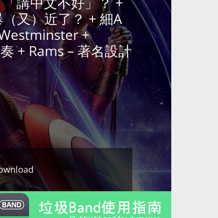
注意]]] 「講中文不好」？ +
爆（又）近了？ + 細A
estminster +
前前奏 + Rams – 著名設計
ownload