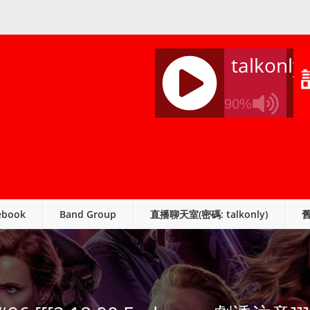
talkonly
90%
J
Q
U
E
R
ebook
Band Group
直播聊天室(密碼: talkonly)
Y
R
A
D
I
O