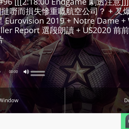
ys #96 [[[2:18:00 Endgame 劇透
P
 因撻嘢而損失慘重嘅航空公司？ + 叉
L
vision 2019 + Notre Dame + W
A
ller Report 選段朗讀 + US2020 
Y
E
片
R
a
n
d
00:00
W
O
R
D
 Window
D
P
R
E
S