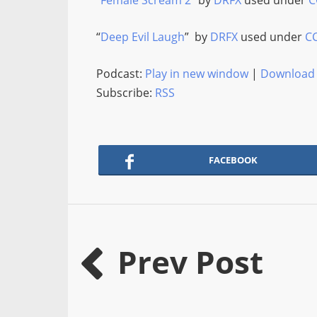
“
Female Scream 2
” by
DRFX
used under
C
“
Deep Evil Laugh
” by
DRFX
used under
C
Podcast:
Play in new window
|
Download
Subscribe:
RSS
FACEBOOK
Prev Post