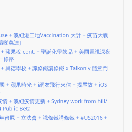
ubhouse + 澳紐港三地Vaccination 大計 + 疫苗大戰
[繼續睇萬達]
費節拍 + 蘋果稅 cont. + 聖誕化學飲品 + 美國電視深夜
止一條路
閃付 + 興德學校 + 識條鐵講條鐵 x Talkonly 隨意門
濡的羊國 + 蘋果時光 + i網友飛行來信 + 揭尾故 + iOS
e
疫情 + 澳紐疫情更新 + Sydney work from hill/
Public Beta
TV 週年鞭屍 + 立法會 + 識條鐵講條鐵 + #US2016 +