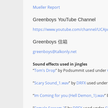
Mueller Report
Greenboys YouTube Channel
https://www.youtube.com/channel/UC
Greenboys 信箱
greenboys@talkonly.net
Sound effects used in jingles
“
Tom’s Drop
” by Podsummit used under
“
Scary Sound_1.wav
” by
DRFX
used unde
“
Im Coming for you (Hell Demon_1).wav
”